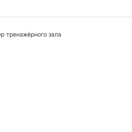
рташов
р тренажёрного зала