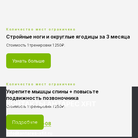
Количество мест ограничено
Стройные ноги и округлые ягодицы за 3 месяца
Стоимость 1 тренировки 1 250₽.
Узнать больше
Количество мест ограничено
Укрепите мышцы спины + повысьте
подвижность позвоночника
КОНТАКТЫ АНТАРЕС XFIT
Cтоимость 1 тренировки 1 250₽.
Подробнее
+7 (343) 286-08-08
info@antares-xfit.ru