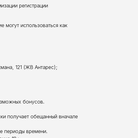
мизации регистрации
е могут использоваться как
мана, 121 (ЖВ Антарес);
возможных бонусов.
ски получает обещанный вначале
ые периоды времени.