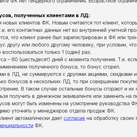
айте ФК нет гендерного ограничения. Возрастное огранич
нусов, полученных клиентами в ЛД:
ля новых клиентов ФК. Новым считается тот клиент, кото
т.е. его контактных данных нет во внутренней учетной пр
тся, что клиент ранее был зарегистрирован в ФК или тре
с другу или любого другому человеку, при условии, что 
воспользоваться только 1 (один) раз.
са – 60 (шестьдесят) дней с момента получения. Т.е. ес
рименением полученного бонуса, то бонус сгорел.
ами в ЛД, не суммируются с другими акциями, скидками
лько бонусов в нескольких ЛД, то при совершении покуп
отрение. В таком случае остальные бонусы сгорают и их 
льзя получить в денежном эквиваленте или заменить на 
нусов могут быть изменены на усмотрение руководства Ф
имо уточнять у менеджеров отдела продаж ФК.
 клиент автоматически дает
согласие
на обработку своих 
денциальности
ФК.